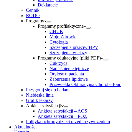
Deklaracje
Cennik
RODO
Programy
Programy profilaktyczne
CHUK
Moje Zdrowie
Cytologia
Szczepienia przeciw HPV
Szczepienia w ciąży
Programy edukacyjne (pliki PDF)
Cukrzyca
Nadciśnienie tętnicze
Otyłość u pacjenta
Zaburzenia lipidowe
Przewlekła Obturacyjna Choroba Płuc
Przygotuj się do badania
Niebieska linia
Grafik lekarzy
Ankieta satysfakcji
Ankieta satysfakcji – AOS
Ankieta satysfakcji – POZ
Polityka ochrony dzieci przed krzywdzeniem
Aktualności