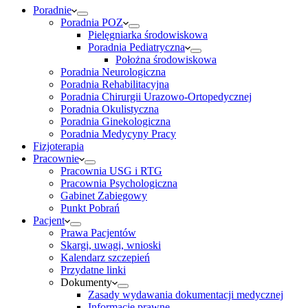
Poradnie
Poradnia POZ
Pielęgniarka środowiskowa
Poradnia Pediatryczna
Położna środowiskowa
Poradnia Neurologiczna
Poradnia Rehabilitacyjna
Poradnia Chirurgii Urazowo-Ortopedycznej
Poradnia Okulistyczna
Poradnia Ginekologiczna
Poradnia Medycyny Pracy
Fizjoterapia
Pracownie
Pracownia USG i RTG
Pracownia Psychologiczna
Gabinet Zabiegowy
Punkt Pobrań
Pacjent
Prawa Pacjentów
Skargi, uwagi, wnioski
Kalendarz szczepień
Przydatne linki
Dokumenty
Zasady wydawania dokumentacji medycznej
Informacje prawne