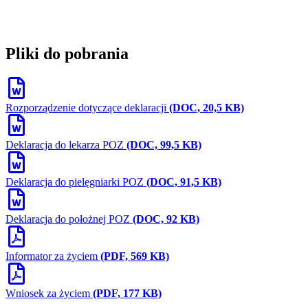
Pliki do pobrania
Rozporządzenie dotyczące deklaracji
(DOC, 20,5 KB)
Deklaracja do lekarza POZ
(DOC, 99,5 KB)
Deklaracja do pielęgniarki POZ
(DOC, 91,5 KB)
Deklaracja do położnej POZ
(DOC, 92 KB)
Informator za życiem
(PDF, 569 KB)
Wniosek za życiem
(PDF, 177 KB)