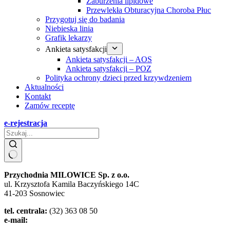
Zaburzenia lipidowe
Przewlekła Obturacyjna Choroba Płuc
Przygotuj się do badania
Niebieska linia
Grafik lekarzy
Ankieta satysfakcji
Ankieta satysfakcji – AOS
Ankieta satysfakcji – POZ
Polityka ochrony dzieci przed krzywdzeniem
Aktualności
Kontakt
Zamów receptę
e-rejestracja
Przychodnia MILOWICE Sp. z o.o.
ul. Krzysztofa Kamila Baczyńskiego 14C
41-203 Sosnowiec
tel. centrala:
(32) 363 08 50
e-mail:
zozmilowice@poczta.onet.pl