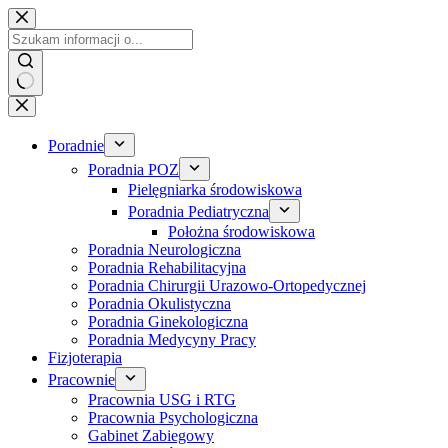
Przejdź
do
treści
Poradnie
Poradnia POZ
Pielęgniarka środowiskowa
Poradnia Pediatryczna
Położna środowiskowa
Poradnia Neurologiczna
Poradnia Rehabilitacyjna
Poradnia Chirurgii Urazowo-Ortopedycznej
Poradnia Okulistyczna
Poradnia Ginekologiczna
Poradnia Medycyny Pracy
Fizjoterapia
Pracownie
Pracownia USG i RTG
Pracownia Psychologiczna
Gabinet Zabiegowy