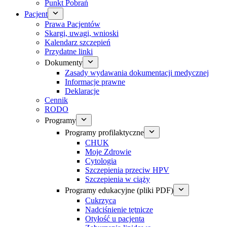
Punkt Pobrań
Pacjent
Prawa Pacjentów
Skargi, uwagi, wnioski
Kalendarz szczepień
Przydatne linki
Dokumenty
Zasady wydawania dokumentacji medycznej
Informacje prawne
Deklaracje
Cennik
RODO
Programy
Programy profilaktyczne
CHUK
Moje Zdrowie
Cytologia
Szczepienia przeciw HPV
Szczepienia w ciąży
Programy edukacyjne (pliki PDF)
Cukrzyca
Nadciśnienie tętnicze
Otyłość u pacjenta