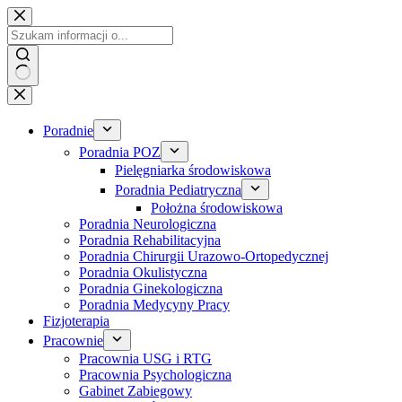
Przejdź
do
treści
Poradnie
Poradnia POZ
Pielęgniarka środowiskowa
Poradnia Pediatryczna
Położna środowiskowa
Poradnia Neurologiczna
Poradnia Rehabilitacyjna
Poradnia Chirurgii Urazowo-Ortopedycznej
Poradnia Okulistyczna
Poradnia Ginekologiczna
Poradnia Medycyny Pracy
Fizjoterapia
Pracownie
Pracownia USG i RTG
Pracownia Psychologiczna
Gabinet Zabiegowy