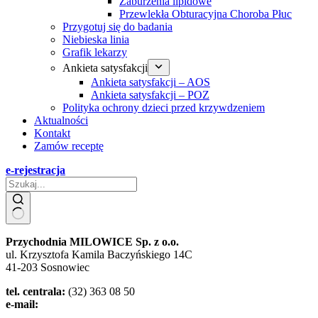
Zaburzenia lipidowe
Przewlekła Obturacyjna Choroba Płuc
Przygotuj się do badania
Niebieska linia
Grafik lekarzy
Ankieta satysfakcji
Ankieta satysfakcji – AOS
Ankieta satysfakcji – POZ
Polityka ochrony dzieci przed krzywdzeniem
Aktualności
Kontakt
Zamów receptę
e-rejestracja
Przychodnia MILOWICE Sp. z o.o.
ul. Krzysztofa Kamila Baczyńskiego 14C
41-203 Sosnowiec
tel. centrala:
(32) 363 08 50
e-mail:
zozmilowice@poczta.onet.pl