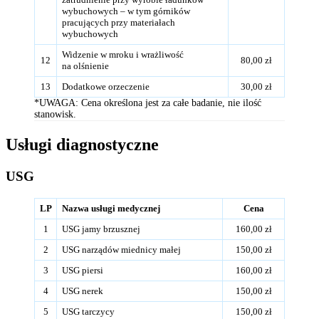
wybuchowych – w tym górników
pracujących przy materiałach
wybuchowych
Widzenie w mroku i wrażliwość
12
80,00 zł
na olśnienie
13
Dodatkowe orzeczenie
30,00 zł
*UWAGA: Cena określona jest za całe badanie, nie ilość
stanowisk.
Usługi diagnostyczne
USG
LP
Nazwa usługi medycznej
Cena
1
USG jamy brzusznej
160,00 zł
2
USG narządów miednicy małej
150,00 zł
3
USG piersi
160,00 zł
4
USG nerek
150,00 zł
5
USG tarczycy
150,00 zł