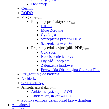
Deklaracje
Cennik
RODO
Programy
Programy profilaktyczne
CHUK
Moje Zdrowie
Cytologia
Szczepienia przeciw HPV
Szczepienia w ciąży
Programy edukacyjne (pliki PDF)
Cukrzyca
Nadciśnienie tętnicze
Otyłość u pacjenta
Zaburzenia lipidowe
Przewlekła Obturacyjna Choroba Płuc
Przygotuj się do badania
Niebieska linia
Grafik lekarzy
Ankieta satysfakcji
Ankieta satysfakcji – AOS
Ankieta satysfakcji – POZ
Polityka ochrony dzieci przed krzywdzeniem
Aktualności