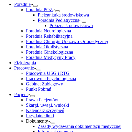
Poradnie
Poradnia POZ
Pielęgniarka środowiskowa
Poradnia Pediatryczna
Położna środowiskowa
Poradnia Neurologiczna
Poradnia Rehabilitacyjna
Poradnia Chirurgii Urazowo-Ortopedycznej
Poradnia Okulistyczna
Poradnia Ginekologiczna
Poradnia Medycyny Pracy
Fizjoterapia
Pracownie
Pracownia USG i RTG
Pracownia Psychologiczna
Gabinet Zabiegowy
Punkt Pobrań
Pacjent
Prawa Pacjentów
Skargi, uwagi, wnioski
Kalendarz szczepień
Przydatne linki
Dokumenty
Zasady wydawania dokumentacji medycznej
Informacje prawne