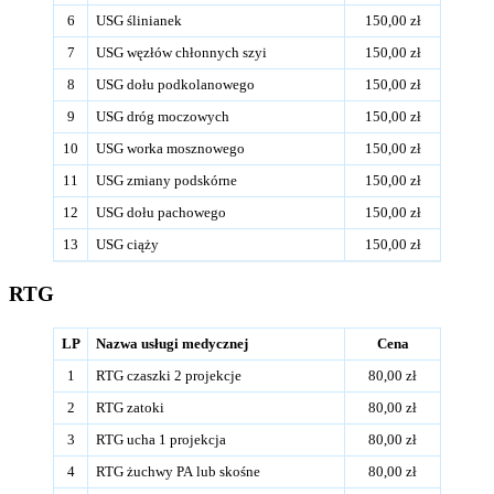
6
USG ślinianek
150,00 zł
7
USG węzłów chłonnych szyi
150,00 zł
8
USG dołu podkolanowego
150,00 zł
9
USG dróg moczowych
150,00 zł
10
USG worka mosznowego
150,00 zł
11
USG zmiany podskórne
150,00 zł
12
USG dołu pachowego
150,00 zł
13
USG ciąży
150,00 zł
RTG
LP
Nazwa usługi medycznej
Cena
1
RTG czaszki 2 projekcje
80,00 zł
2
RTG zatoki
80,00 zł
3
RTG ucha 1 projekcja
80,00 zł
4
RTG żuchwy PA lub skośne
80,00 zł