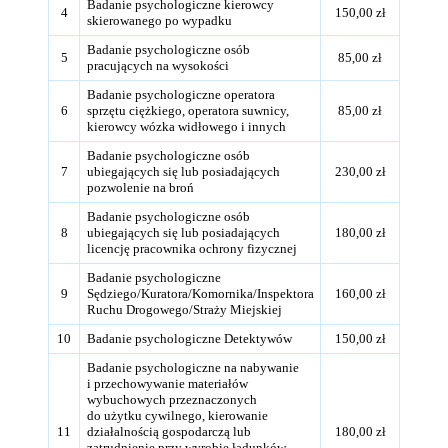
Badanie psychologiczne kierowcy
4
150,00 zł
skierowanego po wypadku
Badanie psychologiczne osób
5
85,00 zł
pracujących na wysokości
Badanie psychologiczne operatora
6
sprzętu ciężkiego, operatora suwnicy,
85,00 zł
kierowcy wózka widłowego i innych
Badanie psychologiczne osób
7
ubiegających się lub posiadających
230,00 zł
pozwolenie na broń
Badanie psychologiczne osób
8
ubiegających się lub posiadających
180,00 zł
licencję pracownika ochrony fizycznej
Badanie psychologiczne
9
Sędziego/Kuratora/Komornika/Inspektora
160,00 zł
Ruchu Drogowego/Straży Miejskiej
10
Badanie psychologiczne Detektywów
150,00 zł
Badanie psychologiczne na nabywanie
i przechowywanie materiałów
wybuchowych przeznaczonych
do użytku cywilnego, kierowanie
11
działalnością gospodarczą lub
180,00 zł
zatrudnienie przy wyrobie ładunków