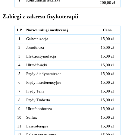
1
Konsultacja lekarska
200,00 zł
Zabiegi z zakresu fizykoterapii
LP
Nazwa usługi medycznej
Cena
1
Galwanizacja
15,00 zł
2
Jonoforeza
15,00 zł
3
Elektrostymulacja
15,00 zł
4
Ultradźwięki
15,00 zł
5
Prądy diadynamiczne
15,00 zł
6
Prądy interferencyjne
15,00 zł
7
Prądy Tens
15,00 zł
8
Prądy Traberta
15,00 zł
9
Ultrafonoforeza
15,00 zł
10
Sollux
15,00 zł
11
Laseroterapia
15,00 zł
12
Pole magnetyczne
15,00 zł