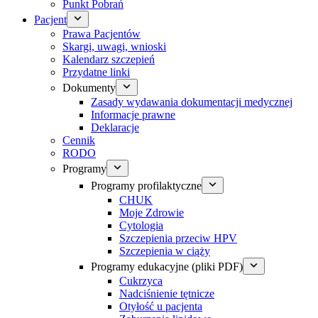
Punkt Pobrań
Pacjent
Prawa Pacjentów
Skargi, uwagi, wnioski
Kalendarz szczepień
Przydatne linki
Dokumenty
Zasady wydawania dokumentacji medycznej
Informacje prawne
Deklaracje
Cennik
RODO
Programy
Programy profilaktyczne
CHUK
Moje Zdrowie
Cytologia
Szczepienia przeciw HPV
Szczepienia w ciąży
Programy edukacyjne (pliki PDF)
Cukrzyca
Nadciśnienie tętnicze
Otyłość u pacjenta