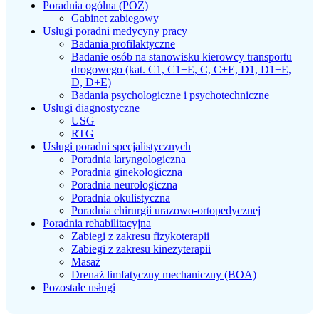
Poradnia ogólna (POZ)
Gabinet zabiegowy
Usługi poradni medycyny pracy
Badania profilaktyczne
Badanie osób na stanowisku kierowcy transportu
drogowego (kat. C1, C1+E, C, C+E, D1, D1+E,
D, D+E)
Badania psychologiczne i psychotechniczne
Usługi diagnostyczne
USG
RTG
Usługi poradni specjalistycznych
Poradnia laryngologiczna
Poradnia ginekologiczna
Poradnia neurologiczna
Poradnia okulistyczna
Poradnia chirurgii urazowo-ortopedycznej
Poradnia rehabilitacyjna
Zabiegi z zakresu fizykoterapii
Zabiegi z zakresu kinezyterapii
Masaż
Drenaż limfatyczny mechaniczny (BOA)
Pozostałe usługi