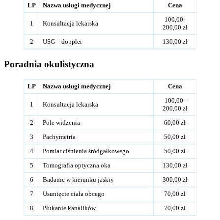
LP
Nazwa usługi medycznej
Cena
100,00-
1
Konsultacja lekarska
200,00 zł
2
USG – doppler
130,00 zł
Poradnia okulistyczna
LP
Nazwa usługi medycznej
Cena
100,00-
1
Konsultacja lekarska
200,00 zł
2
Pole widzenia
60,00 zł
3
Pachymetria
50,00 zł
4
Pomiar ciśnienia śródgałkowego
50,00 zł
5
Tomografia optyczna oka
130,00 zł
6
Badanie w kierunku jaskry
300,00 zł
7
Usunięcie ciała obcego
70,00 zł
8
Płukanie kanalików
70,00 zł