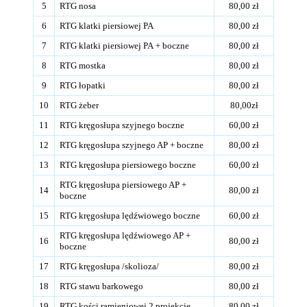
5
RTG nosa
80,00 zł
6
RTG klatki piersiowej PA
80,00 zł
7
RTG klatki piersiowej PA + boczne
80,00 zł
8
RTG mostka
80,00 zł
9
RTG łopatki
80,00 zł
10
RTG żeber
80,00zł
11
RTG kręgosłupa szyjnego boczne
60,00 zł
12
RTG kręgosłupa szyjnego AP + boczne
80,00 zł
13
RTG kręgosłupa piersiowego boczne
60,00 zł
RTG kręgosłupa piersiowego AP +
14
80,00 zł
boczne
15
RTG kręgosłupa lędźwiowego boczne
60,00 zł
RTG kręgosłupa lędźwiowego AP +
16
80,00 zł
boczne
17
RTG kręgosłupa /skolioza/
80,00 zł
18
RTG stawu barkowego
80,00 zł
19
RTG kości ramieniowej 2 projekcje
80,00 zł