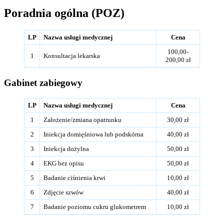
Poradnia ogólna (POZ)
LP
Nazwa usługi medycznej
Cena
100,00-
1
Konsultacja lekarska
200,00 zł
Gabinet zabiegowy
LP
Nazwa usługi medycznej
Cena
1
Założenie/zmiana opatrunku
30,00 zł
2
Iniekcja domięśniowa lub podskórna
40,00 zł
3
Iniekcja dożylna
50,00 zł
4
EKG bez opisu
50,00 zł
5
Badanie ciśnienia krwi
10,00 zł
6
Zdjęcie szwów
40,00 zł
7
Badanie poziomu cukru glukometrem
10,00 zł