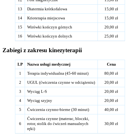
13
Diatermia krótkofalowa
15,00 zł
14
Krioterapia miejscowa
15,00 zł
15
Wirówki kończyn górnych
20,00 zł
16
Wirówki kończyn dolnych
25,00 zł
Zabiegi z zakresu kinezyterapii
LP
Nazwa usługi medycznej
Cena
1
Terapia indywidualna (45-60 minut)
80,00 zł
2
UGUL (ćwiczenia czynne w odciążeniu)
20,00 zł
3
Wyciąg L-S
20,00 zł
4
Wyciąg szyjny
20,00 zł
5
Ćwiczenia czynno-bierne (30 minut)
40,00 zł
Ćwiczenia czynne (materac, bloczki,
6
rotor, stolik do ćwiczeń manualnych
30,00 zł
ręki)