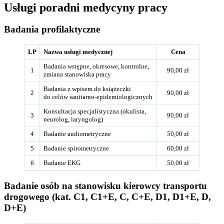
Usługi poradni medycyny pracy
Badania profilaktyczne
LP
Nazwa usługi medycznej
Cena
Badania wstępne, okresowe, kontrolne,
1
90,00 zł
zmiana stanowiska pracy
Badania z wpisem do książeczki
2
90,00 zł
do celów sanitarno-epidemiologicznych
Konsultacja specjalistyczna (okulista,
3
90,00 zł
neurolog, laryngolog)
4
Badanie audiometryczne
50,00 zł
5
Badanie spirometryczne
60,00 zł
6
Badanie EKG
50,00 zł
Badanie osób na stanowisku kierowcy transportu
drogowego (kat. C1, C1+E, C, C+E, D1, D1+E, D,
D+E)