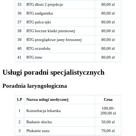
35
RTG dłoni 2 projekcje
80,00 zł
36
RTG nadgarstka
80,00 zł
37
RTG palca ręki
80,00 zł
38
RTG boczne klatki piersiowej
80,00 zł
39
RTG przeglądowe jamy brzusznej
80,00 zł
40
RTG oczodołu
80,00 zł
41
RTG inne
80,00 zł
Usługi poradni specjalistycznych
Poradnia laryngologiczna
LP
Nazwa usługi medycznej
Cena
100,00-
1
Konsultacja lekarska
200,00 zł
2
Badanie słuchu
50,00 zł
3
Płukanie uszu
70,00 zł