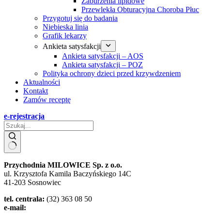
Zaburzenia lipidowe
Przewlekła Obturacyjna Choroba Płuc
Przygotuj się do badania
Niebieska linia
Grafik lekarzy
Ankieta satysfakcji
Ankieta satysfakcji – AOS
Ankieta satysfakcji – POZ
Polityka ochrony dzieci przed krzywdzeniem
Aktualności
Kontakt
Zamów receptę
e-rejestracja
Przychodnia MILOWICE Sp. z o.o.
ul. Krzysztofa Kamila Baczyńskiego 14C
41-203 Sosnowiec
tel. centrala:
(32) 363 08 50
e-mail:
zozmilowice@poczta.onet.pl