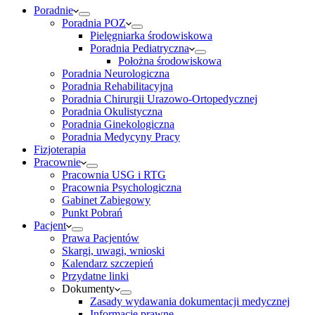
Poradnie
Poradnia POZ
Pielęgniarka środowiskowa
Poradnia Pediatryczna
Położna środowiskowa
Poradnia Neurologiczna
Poradnia Rehabilitacyjna
Poradnia Chirurgii Urazowo-Ortopedycznej
Poradnia Okulistyczna
Poradnia Ginekologiczna
Poradnia Medycyny Pracy
Fizjoterapia
Pracownie
Pracownia USG i RTG
Pracownia Psychologiczna
Gabinet Zabiegowy
Punkt Pobrań
Pacjent
Prawa Pacjentów
Skargi, uwagi, wnioski
Kalendarz szczepień
Przydatne linki
Dokumenty
Zasady wydawania dokumentacji medycznej
Informacje prawne