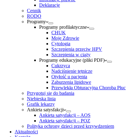
Deklaracje
Cennik
RODO
Programy
Programy profilaktyczne
CHUK
Moje Zdrowie
Cytologia
Szczepienia przeciw HPV
Szczepienia w ciąży
Programy edukacyjne (pliki PDF)
Cukrzyca
Nadciśnienie tętnicze
Otyłość u pacjenta
Zaburzenia lipidowe
Przewlekła Obturacyjna Choroba Płuc
Przygotuj się do badania
Niebieska linia
Grafik lekarzy
Ankieta satysfakcji
Ankieta satysfakcji – AOS
Ankieta satysfakcji – POZ
Polityka ochrony dzieci przed krzywdzeniem
Aktualności