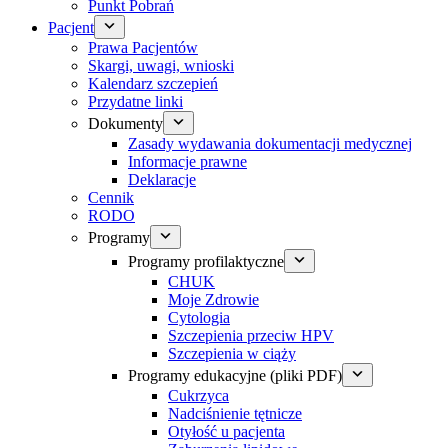
Punkt Pobrań
Pacjent
Prawa Pacjentów
Skargi, uwagi, wnioski
Kalendarz szczepień
Przydatne linki
Dokumenty
Zasady wydawania dokumentacji medycznej
Informacje prawne
Deklaracje
Cennik
RODO
Programy
Programy profilaktyczne
CHUK
Moje Zdrowie
Cytologia
Szczepienia przeciw HPV
Szczepienia w ciąży
Programy edukacyjne (pliki PDF)
Cukrzyca
Nadciśnienie tętnicze
Otyłość u pacjenta