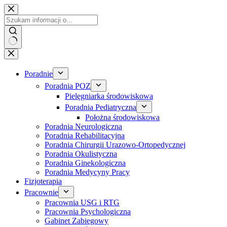
Przejdź
do
treści
Poradnie
Poradnia POZ
Pielęgniarka środowiskowa
Poradnia Pediatryczna
Położna środowiskowa
Poradnia Neurologiczna
Poradnia Rehabilitacyjna
Poradnia Chirurgii Urazowo-Ortopedycznej
Poradnia Okulistyczna
Poradnia Ginekologiczna
Poradnia Medycyny Pracy
Fizjoterapia
Pracownie
Pracownia USG i RTG
Pracownia Psychologiczna
Gabinet Zabiegowy