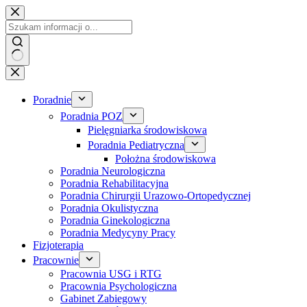
Przejdź
do
treści
Poradnie
Poradnia POZ
Pielęgniarka środowiskowa
Poradnia Pediatryczna
Położna środowiskowa
Poradnia Neurologiczna
Poradnia Rehabilitacyjna
Poradnia Chirurgii Urazowo-Ortopedycznej
Poradnia Okulistyczna
Poradnia Ginekologiczna
Poradnia Medycyny Pracy
Fizjoterapia
Pracownie
Pracownia USG i RTG
Pracownia Psychologiczna
Gabinet Zabiegowy