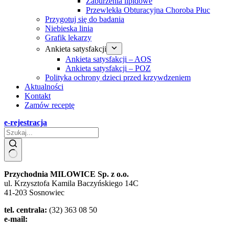
Zaburzenia lipidowe
Przewlekła Obturacyjna Choroba Płuc
Przygotuj się do badania
Niebieska linia
Grafik lekarzy
Ankieta satysfakcji
Ankieta satysfakcji – AOS
Ankieta satysfakcji – POZ
Polityka ochrony dzieci przed krzywdzeniem
Aktualności
Kontakt
Zamów receptę
e-rejestracja
Przychodnia MILOWICE Sp. z o.o.
ul. Krzysztofa Kamila Baczyńskiego 14C
41-203 Sosnowiec
tel. centrala:
(32) 363 08 50
e-mail:
zozmilowice@poczta.onet.pl