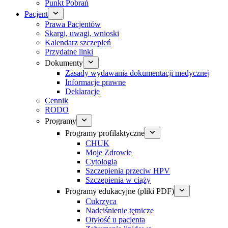
Punkt Pobrań
Pacjent
Prawa Pacjentów
Skargi, uwagi, wnioski
Kalendarz szczepień
Przydatne linki
Dokumenty
Zasady wydawania dokumentacji medycznej
Informacje prawne
Deklaracje
Cennik
RODO
Programy
Programy profilaktyczne
CHUK
Moje Zdrowie
Cytologia
Szczepienia przeciw HPV
Szczepienia w ciąży
Programy edukacyjne (pliki PDF)
Cukrzyca
Nadciśnienie tętnicze
Otyłość u pacjenta