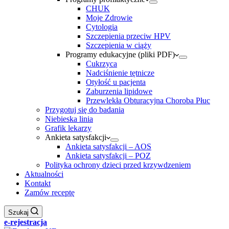
CHUK
Moje Zdrowie
Cytologia
Szczepienia przeciw HPV
Szczepienia w ciąży
Programy edukacyjne (pliki PDF)
Cukrzyca
Nadciśnienie tętnicze
Otyłość u pacjenta
Zaburzenia lipidowe
Przewlekła Obturacyjna Choroba Płuc
Przygotuj się do badania
Niebieska linia
Grafik lekarzy
Ankieta satysfakcji
Ankieta satysfakcji – AOS
Ankieta satysfakcji – POZ
Polityka ochrony dzieci przed krzywdzeniem
Aktualności
Kontakt
Zamów receptę
Szukaj
e-rejestracja