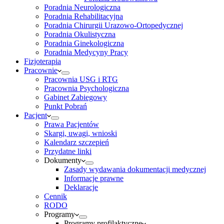
Poradnia Neurologiczna
Poradnia Rehabilitacyjna
Poradnia Chirurgii Urazowo-Ortopedycznej
Poradnia Okulistyczna
Poradnia Ginekologiczna
Poradnia Medycyny Pracy
Fizjoterapia
Pracownie
Pracownia USG i RTG
Pracownia Psychologiczna
Gabinet Zabiegowy
Punkt Pobrań
Pacjent
Prawa Pacjentów
Skargi, uwagi, wnioski
Kalendarz szczepień
Przydatne linki
Dokumenty
Zasady wydawania dokumentacji medycznej
Informacje prawne
Deklaracje
Cennik
RODO
Programy
Programy profilaktyczne