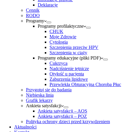
Deklaracje
Cennik
RODO
Programy
Programy profilaktyczne
CHUK
Moje Zdrowie
Cytologia
Szczepienia przeciw HPV
Szczepienia w ciąży
Programy edukacyjne (pliki PDF)
Cukrzyca
Nadciśnienie tętnicze
Otyłość u pacjenta
Zaburzenia lipidowe
Przewlekła Obturacyjna Choroba Płuc
Przygotuj się do badania
Niebieska linia
Grafik lekarzy
Ankieta satysfakcji
Ankieta satysfakcji – AOS
Ankieta satysfakcji – POZ
Polityka ochrony dzieci przed krzywdzeniem
Aktualności