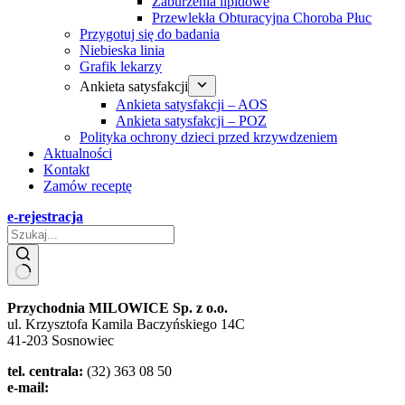
Zaburzenia lipidowe
Przewlekła Obturacyjna Choroba Płuc
Przygotuj się do badania
Niebieska linia
Grafik lekarzy
Ankieta satysfakcji
Ankieta satysfakcji – AOS
Ankieta satysfakcji – POZ
Polityka ochrony dzieci przed krzywdzeniem
Aktualności
Kontakt
Zamów receptę
e-rejestracja
Przychodnia MILOWICE Sp. z o.o.
ul. Krzysztofa Kamila Baczyńskiego 14C
41-203 Sosnowiec
tel. centrala:
(32) 363 08 50
e-mail:
zozmilowice@poczta.onet.pl