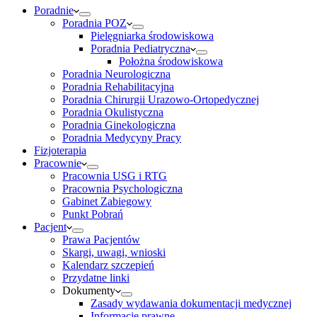
Poradnie
Poradnia POZ
Pielęgniarka środowiskowa
Poradnia Pediatryczna
Położna środowiskowa
Poradnia Neurologiczna
Poradnia Rehabilitacyjna
Poradnia Chirurgii Urazowo-Ortopedycznej
Poradnia Okulistyczna
Poradnia Ginekologiczna
Poradnia Medycyny Pracy
Fizjoterapia
Pracownie
Pracownia USG i RTG
Pracownia Psychologiczna
Gabinet Zabiegowy
Punkt Pobrań
Pacjent
Prawa Pacjentów
Skargi, uwagi, wnioski
Kalendarz szczepień
Przydatne linki
Dokumenty
Zasady wydawania dokumentacji medycznej
Informacje prawne