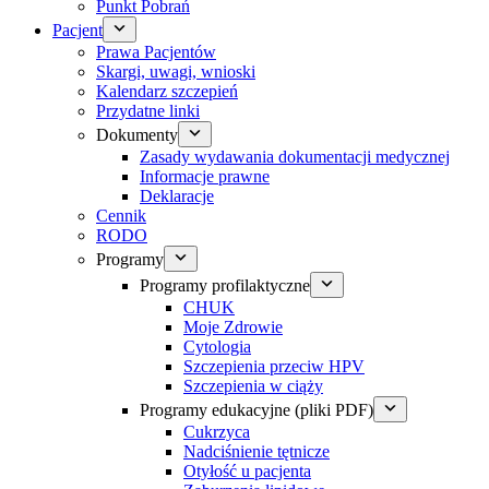
Punkt Pobrań
Pacjent
Prawa Pacjentów
Skargi, uwagi, wnioski
Kalendarz szczepień
Przydatne linki
Dokumenty
Zasady wydawania dokumentacji medycznej
Informacje prawne
Deklaracje
Cennik
RODO
Programy
Programy profilaktyczne
CHUK
Moje Zdrowie
Cytologia
Szczepienia przeciw HPV
Szczepienia w ciąży
Programy edukacyjne (pliki PDF)
Cukrzyca
Nadciśnienie tętnicze
Otyłość u pacjenta