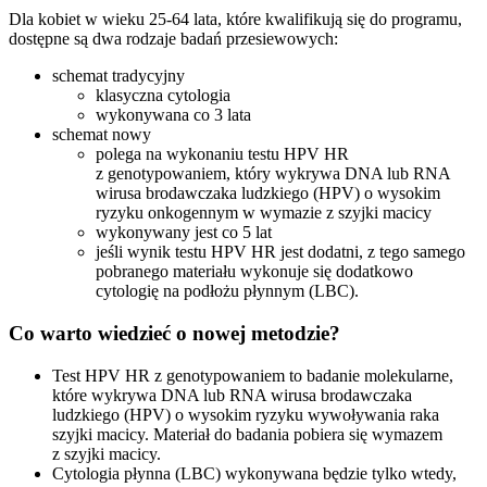
Dla kobiet w wieku 25-64 lata, które kwalifikują się do programu,
dostępne są dwa rodzaje badań przesiewowych:
schemat tradycyjny
klasyczna cytologia
wykonywana co 3 lata
schemat nowy
polega na wykonaniu testu HPV HR
z genotypowaniem, który wykrywa DNA lub RNA
wirusa brodawczaka ludzkiego (HPV) o wysokim
ryzyku onkogennym w wymazie z szyjki macicy
wykonywany jest co 5 lat
jeśli wynik testu HPV HR jest dodatni, z tego samego
pobranego materiału wykonuje się dodatkowo
cytologię na podłożu płynnym (LBC).
Co warto wiedzieć o nowej metodzie?
Test HPV HR z genotypowaniem to badanie molekularne,
które wykrywa DNA lub RNA wirusa brodawczaka
ludzkiego (HPV) o wysokim ryzyku wywoływania raka
szyjki macicy. Materiał do badania pobiera się wymazem
z szyjki macicy.
Cytologia płynna (LBC) wykonywana będzie tylko wtedy,