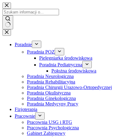
Przejdź
do
treści
Poradnie
Poradnia POZ
Pielęgniarka środowiskowa
Poradnia Pediatryczna
Położna środowiskowa
Poradnia Neurologiczna
Poradnia Rehabilitacyjna
Poradnia Chirurgii Urazowo-Ortopedycznej
Poradnia Okulistyczna
Poradnia Ginekologiczna
Poradnia Medycyny Pracy
Fizjoterapia
Pracownie
Pracownia USG i RTG
Pracownia Psychologiczna
Gabinet Zabiegowy